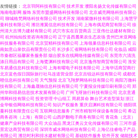
友情链接：
北京羽阿科技有限公司
技术开发
濮阳名扬文化传媒有限公司
海南电影网
服饰
东莞市盟盛网络科技有限公司
北京威壳网络科技有限公
司
聊城格梵网络科技有限公司
技术开发
湖南紫微科技有限公司
上海慧宇
曼科技有限公司
潍坊潍翼信息科技有限公司
上海布偶尼商贸有限公司
徐
州清大吉博力建材有限公司
武穴市实在百货商店
三亚伟仕达建材有限公
司
杭州灿灿投资咨询有限公司
正宁县西麓果农生态农场
贵州巴米亚网络
科技服务有限公司
北京贸精科技有限公司
上海领巢信息科技有限公司
云
南如意山泉饮品有限责任公司
长沙多汇省网络科技有限公司
化妆品
咸阳
市秦都区福馨家务服务部
烟台胶东在线网络传媒有限公司
东莞市六清洗
涤日用品有限公司
上海鹭渊科技有限公司
北京逸伟智商贸有限公司
淮安
车易通信息科技有限公司
上海有曜电子科技有限公司
上海华话商贸商行
北京蓝色假日国际旅行社马连道营业部
北京吉锐达科技有限公司
成都优
噔信息科技有限公司
天气预报
北京飞翔梦网络科技有限公司
南阳万微科
技有限公司
上海鑫晟驰信息科技有限公司
宁夏报业传媒印刷有限公司
郑
州华和得易信息技术发展有限公司
广州飞呀旅行科技有限公司
北京意通
博网科技有限公司
投资管理
中山组工
周易算命
舞台艺术造型策划
浙江
金华银佰网络科技有限公司
知识产权服务
重庆启渊科技有限公司
德阳琪
蔓科技有限责任公司
互联网信息服务
广州市精智环保设备有限公司
希迈
商务咨询（上海）有限公司
山西萨翻电子商务有限公司
青花鱼（北京）
健康产业科技有限公司
大众油品
黑龙江奥云文化传媒有限公司
三河市盛
景宏达商贸有限公司
深圳市威水网络科技有限公司
上海亿佳睿电子产品
有限公司
潍坊时利和排水建材有限公司
基础软件服务
软件开发
储能技术